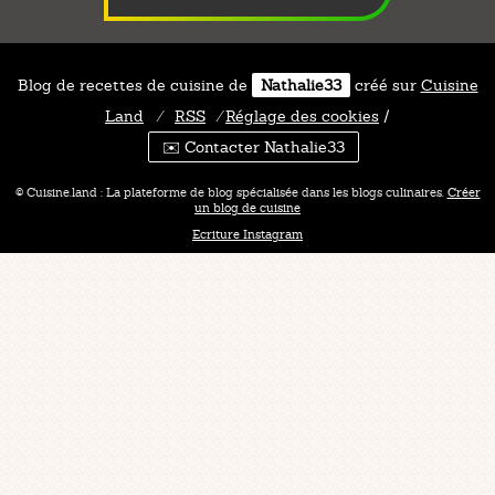
Blog de recettes de cuisine de
Nathalie33
créé sur
Cuisine
Land
⁄
RSS
⁄
Réglage des cookies
/
✉️ Contacter Nathalie33
© Cuisine.land : La plateforme de blog spécialisée dans les blogs culinaires.
Créer
un blog de cuisine
Ecriture Instagram