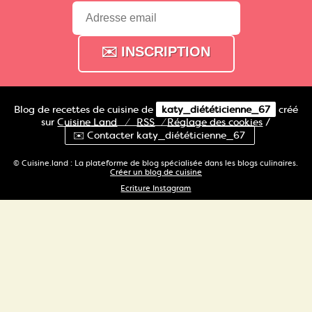
Blog de recettes de cuisine de
katy_diététicienne_67
créé
sur
Cuisine
Land
⁄
RSS
⁄
Réglage des cookies
/
✉️ Contacter katy_diététicienne_67
© Cuisine.land : La plateforme de blog spécialisée dans les blogs culinaires.
Créer un blog de cuisine
Ecriture Instagram