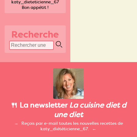
katy_dieteticienne_67
Bon appétit !
Recherche
🍴 La newsletter
La cuisine diet d
une diet
Reçois par e-mail toutes les nouvelles recettes de
katy_diététicienne_67.