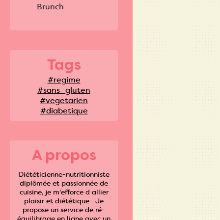
Brunch
Tags
#regime
#sans_gluten
#vegetarien
#diabetique
A propos
Diététicienne-nutritionniste
diplômée et passionnée de
cuisine, je m'efforce d allier
plaisir et diététique . Je
propose un service de ré-
équilibrage en ligne avec un