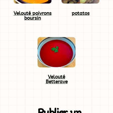
Velouté poivrons
potatos
boursin
Velouté
Betterave
Publier un