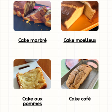
Cake marbré
Cake moelleux
Cake aux
Cake café
pommes