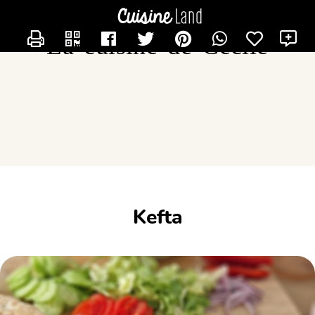
CONTACTER CECILOU
La cuisine de Cécile
Kefta