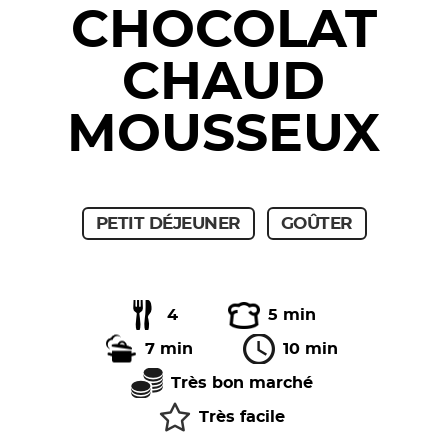
CHOCOLAT
CHAUD
MOUSSEUX
PETIT DÉJEUNER
GOÛTER
4
5 min
7 min
10 min
Très bon marché
Très facile