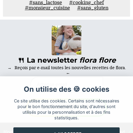
#sans_lactose
#cooking_chef
#monsieur_cuisine
#sans_gluten
🍴 La newsletter
flora flore
Reçois par e-mail toutes les nouvelles recettes de flora.
On utilise des 🍪 cookies
Ce site utilise des cookies. Certains sont nécessaires
pour le bon fonctionnement du site, d'autres sont
utilisés pour la personnalisation et à des fins
statistiques.
Blog de recettes de cuisine de
flora
créé sur
Cuisine
Land
⁄