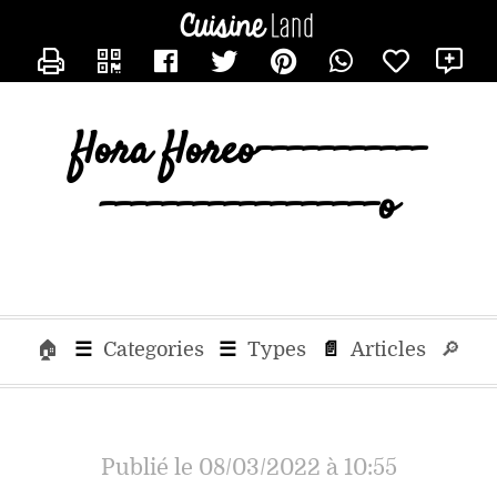
×
×
CATÉGORIES
CONTACTER FLORA
X
des
recettes
Toutes
flora flore
Les
Recettes
Cookeo
Mr
Connecte
Panini
Tous
🏠
☰
Categories
☰
Types
📄
Articles
🔎
Les
Articles
Publié le 08/03/2022 à 10:55