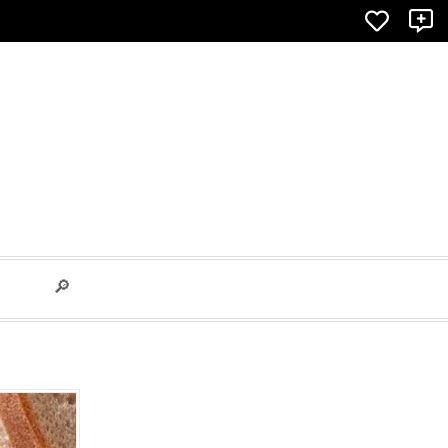
×
X
🔎