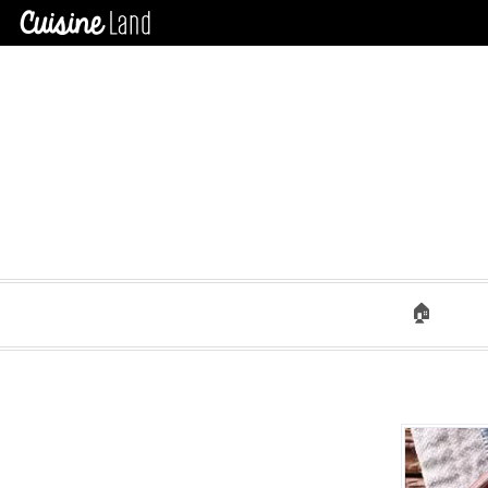
×
CATÉGORIES
des
recettes
Toutes
Les
Recettes
Cookeo
Mr
Connecte
Panini
🏠
Tous
Les
Articles