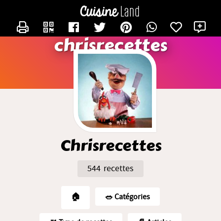
CONTACTER CHRISRECETTES
X
chrisrecettes
Chrisrecettes
544 recettes
🏠
🥗️ Catégories