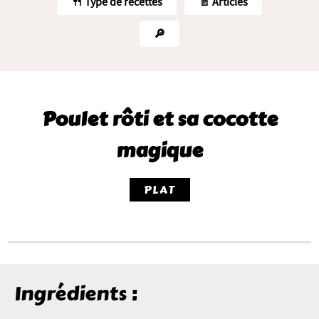
🍴 Type de recettes
📄 Articles
🔎
Poulet rôti et sa cocotte
magique
PLAT
Ingrédients :