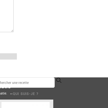
atie
atie.
QUI SUIS-JE ?