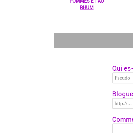
POMMES ET AU
RHUM
Qui es-
Blogue
Commen