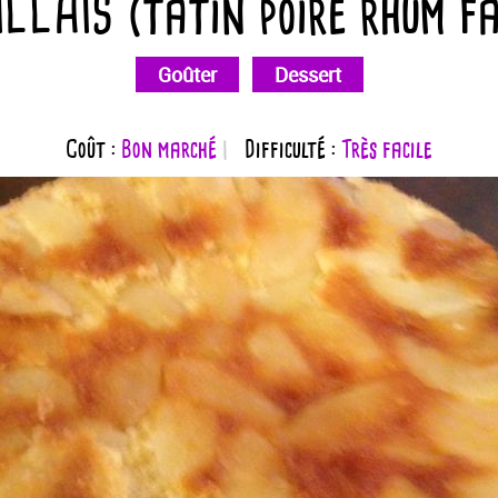
LAIS (tatin poire rhum fa
Goûter
Dessert
Coût :
Bon marché
Difficulté :
Très facile