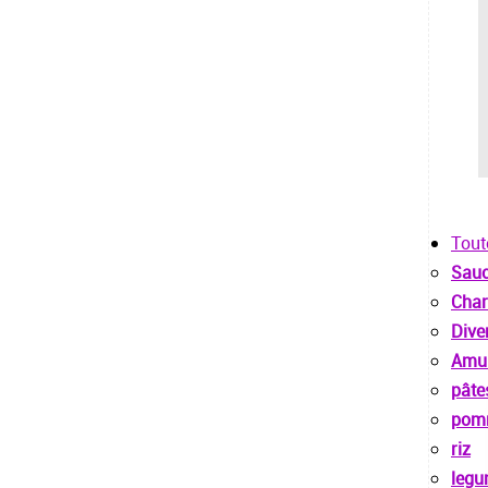
Tout
Sau
Char
Dive
Amu
pâte
pomm
riz
legu