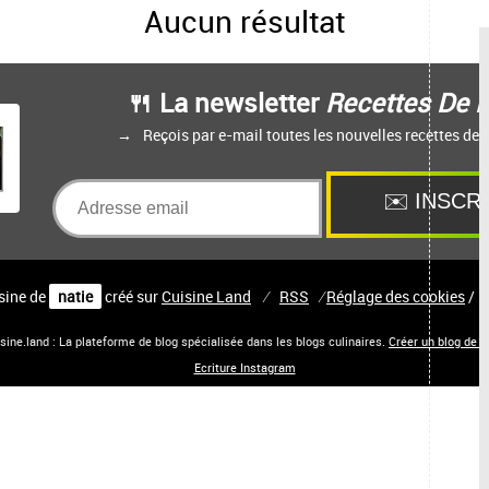
Aucun résultat
🍴 La newsletter
Recettes De N
Reçois par e-mail toutes les nouvelles recettes de n
isine de
natie
créé sur
Cuisine
Land
⁄
RSS
⁄
Réglage des cookies
/
sine.land : La plateforme de blog spécialisée dans les blogs culinaires.
Créer un blog de c
Ecriture Instagram