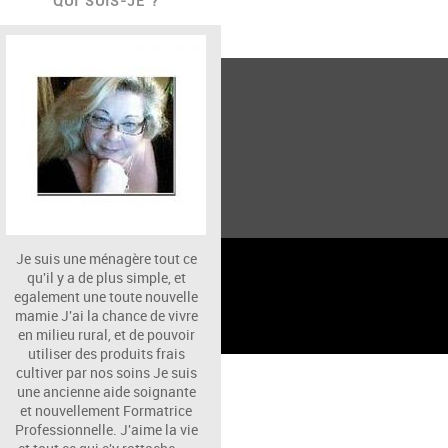
QUI SUIS-JE ?
atie
atie.
Je suis une ménagère tout ce
✉️ Contacter natie
qu'il y a de plus simple, et
egalement une toute nouvelle
mamie J'ai la chance de vivre
uisine
en milieu rural, et de pouvoir
utiliser des produits frais
cultiver par nos soins Je suis
une ancienne aide soignante
et nouvellement Formatrice
Professionnelle. J'aime la vie