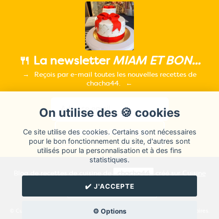
🍴 La newsletter
MIAM ET BON...
Reçois par e-mail toutes les nouvelles recettes de
chacha44.
On utilise des 🍪 cookies
Ce site utilise des cookies. Certains sont nécessaires
pour le bon fonctionnement du site, d'autres sont
utilisés pour la personnalisation et à des fins
statistiques.
Blog de recettes de cuisine de
chacha44
créé sur
Cuisine
Land
⁄
RSS
⁄
Réglage des cookies
/
✔️ J'ACCEPTE
✉️ Contacter chacha44
⚙️ Options
© Cuisine.land : La plateforme de blog spécialisée dans les blogs culinaires.
Créer un blog de cuisine