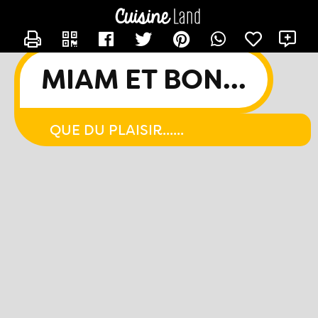
CONTACTER CHACHA44
X
MIAM ET BON...
QUE DU PLAISIR......