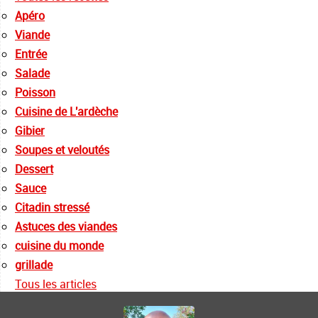
Apéro
Viande
Entrée
Salade
Poisson
Cuisine de L'ardèche
Gibier
Soupes et veloutés
Dessert
Sauce
Citadin stressé
Astuces des viandes
cuisine du monde
grillade
Tous les articles