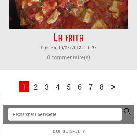
La frita
Publié le 10/06/2018 à 10:37
0
commentaire(s)
>
1
2
3
4
5
6
7
8
QUI SUIS-JE ?