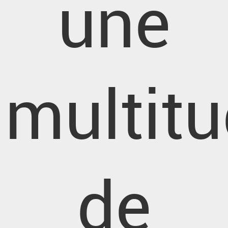
une
multit
de