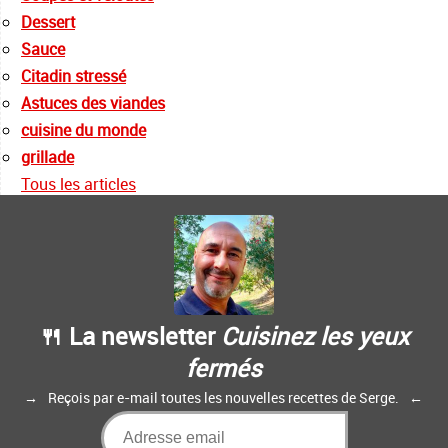
Dessert
Sauce
Citadin stressé
Astuces des viandes
cuisine du monde
grillade
Tous les articles
🍴 La newsletter
Cuisinez les yeux
fermés
Reçois par e-mail toutes les nouvelles recettes de Serge.