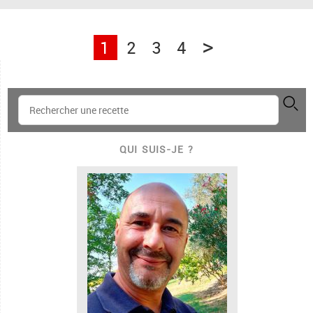
>
1
2
3
4
QUI SUIS-JE ?