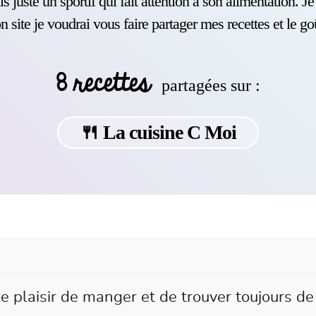
s juste un sportif qui fait attention à son alimentation. J
 site je voudrai vous faire partager mes recettes et le go
8 recettes
partagées sur :
🍴 La cuisine C Moi
le plaisir de manger et de trouver toujours de 