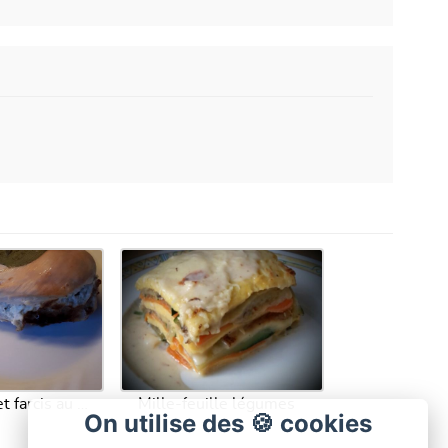
Filets de poulet farcis au basilic et fromage frais 0 %
Mille-feuille légumes
On utilise des 🍪 cookies