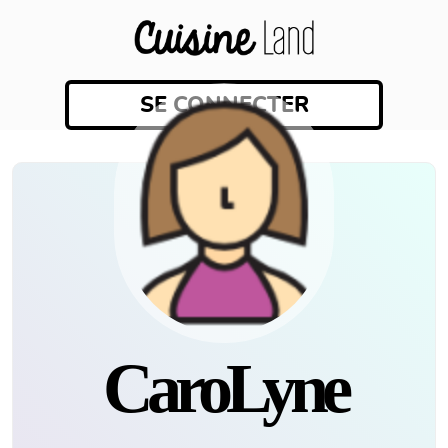
SE CONNECTER
CaroLyne