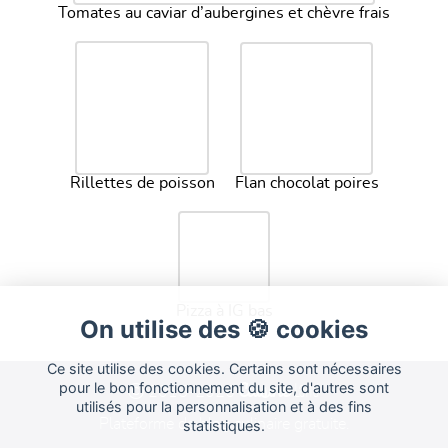
Tomates au caviar d’aubergines et chèvre frais
Rillettes de poisson
Flan chocolat poires
Pizza à IG bas
On utilise des 🍪 cookies
Ce site utilise des cookies. Certains sont nécessaires
Cuisine
pour le bon fonctionnement du site, d'autres sont
Land
2015-2026
utilisés pour la personnalisation et à des fins
Plateforme de blog culinaire gratuite.
statistiques.