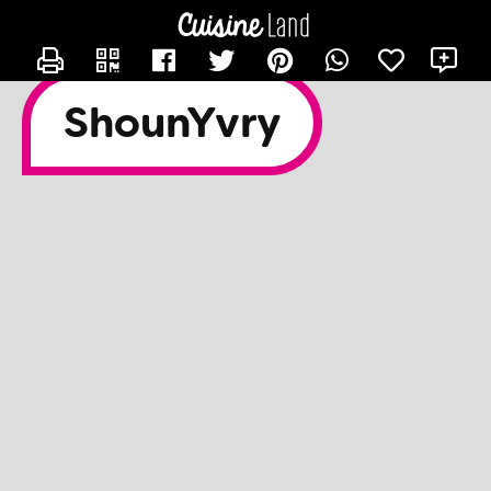
CONTACTER SHOUNYVRY
X
ShounYvry