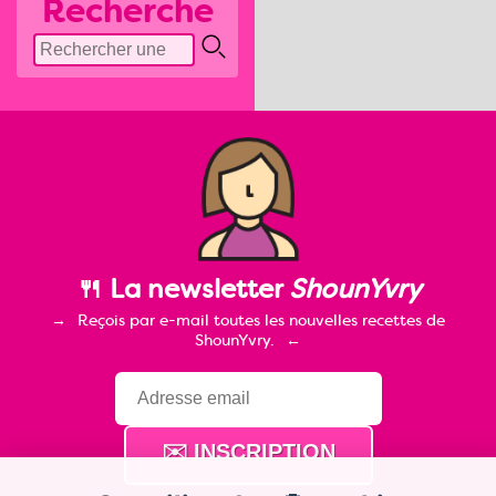
Recherche
🍴 La newsletter
ShounYvry
Reçois par e-mail toutes les nouvelles recettes de
ShounYvry.