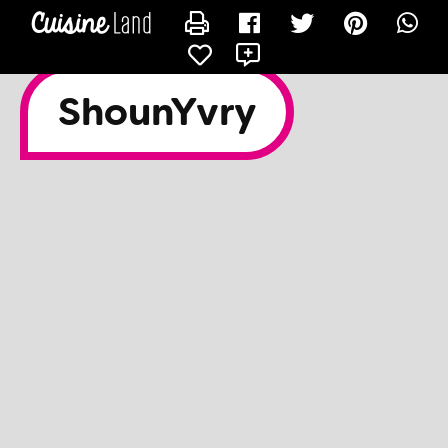
CONTACTER SHOUNYVRY
X
ShounYvry