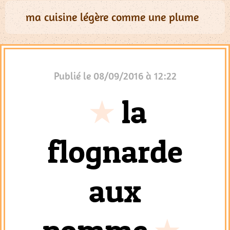
Nouvelle
ma cuisine légère comme une plume
Catégorie
Dessert
Régime
Publié le 08/09/2016 à 12:22
Poissons
Pain
la
Tartines
Soupes
flognarde
Noél
Tous
Les
aux
Articles