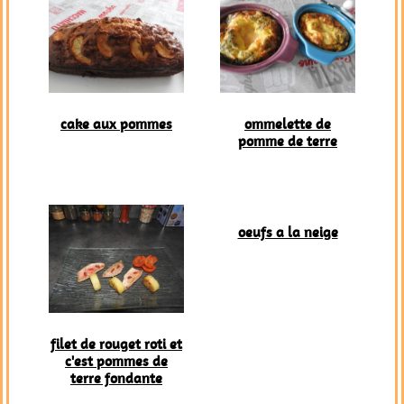
cake aux pommes
ommelette de
pomme de terre
oeufs a la neige
filet de rouget roti et
c'est pommes de
terre fondante