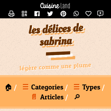
×
×
CATÉGORIES
CONTACTER SABRINADU21
X
des
recettes
les délices de
Toutes
Les
sabrina
Recettes
Nouvelle
Catégorie
Nouvelle
légère comme une plume
Catégorie
Boulettes
Quiches
🏠
☰
Categories
☰
Types
Boost
📄
Articles
🔎
Tartes
Et
Gateaux