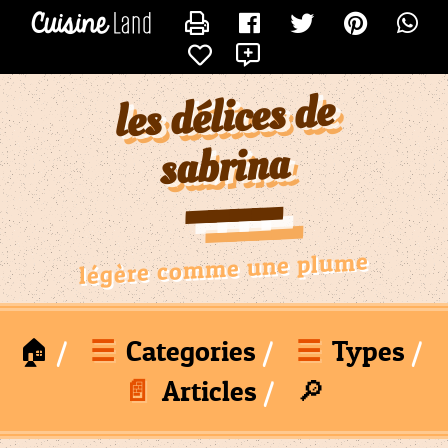
×
×
CATÉGORIES
CONTACTER SABRINADU21
X
des
recettes
les délices de
Toutes
Les
sabrina
Recettes
Nouvelle
Catégorie
Nouvelle
légère comme une plume
Catégorie
Boulettes
Quiches
🏠
☰
Categories
☰
Types
Boost
📄
Articles
🔎
Tartes
Et
Gateaux