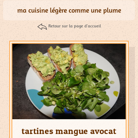
Nouvelle
ma cuisine légère comme une plume
Catégorie
Dessert
Retour sur la page d'accueil
Régime
Poissons
Pain
Tartines
Soupes
Noél
Tous
Les
Articles
tartines mangue avocat