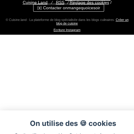
Cuisine
Land
⁄
RSS
⁄
Réglage des cookies
/
✉️ Contacter onmangequoicesoir
© Cuisine.land : La plateforme de blog spécialisée dans les blogs culinaires.
Créer un
blog de cuisine
Ecriture Instagram
On utilise des 🍪 cookies