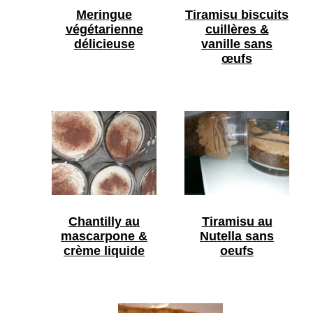
Meringue
Tiramisu biscuits
végétarienne
cuillères &
délicieuse
vanille sans
œufs
Chantilly au
Tiramisu au
mascarpone &
Nutella sans
crème liquide
oeufs