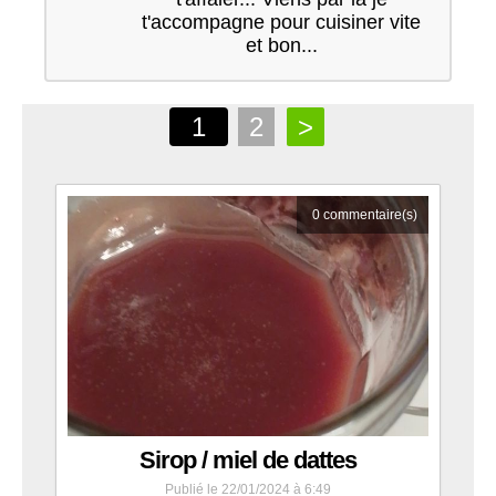
t'accompagne pour cuisiner vite
et bon...
Envoi en cours...
1
2
>
0
commentaire(s)
Sirop / miel de dattes
Publié le 22/01/2024 à 6:49