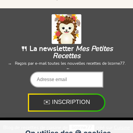
🍴 La newsletter
Mes Petites
Recettes
Reçois par e-mail toutes les nouvelles recettes de licorne77.
Blog de recettes de cuisine de
licorne77
créé sur
Cuisine
Land
⁄
RSS
⁄
Réglage des cookies
/