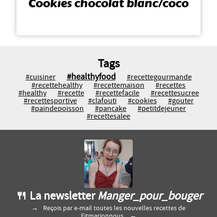
Cookies chocolat blanc/coco
Tags
#healthyfood
#cuisiner
#recettegourmande
#recettehealthy
#recettemaison
#recettes
#healthy
#recette
#recettefacile
#recettesucree
#recettesportive
#clafouti
#cookies
#gouter
#paindepoisson
#pancake
#petitdejeuner
#recettesalee
🍴 La newsletter
Manger_pour_bouger
Reçois par e-mail toutes les nouvelles recettes de
Fitmarionnous.