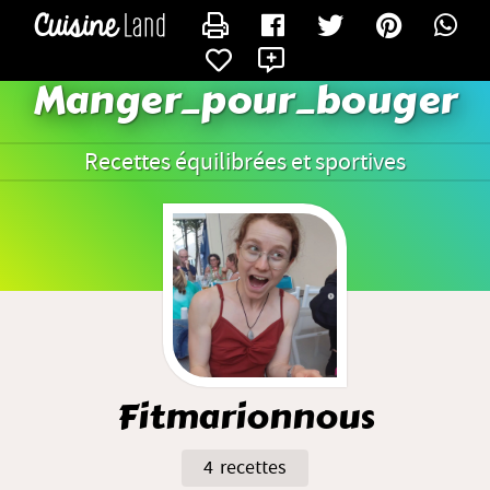
CONTACTER FITMARIONNOUS
X
Manger_pour_bouger
Recettes équilibrées et sportives
Fitmarionnous
4 recettes