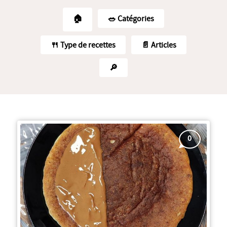
🏠
🥗️ Catégories
🍴 Type de recettes
📄 Articles
🔎
0