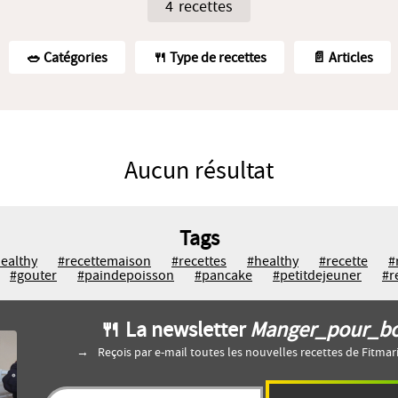
4 recettes
🥗️ Catégories
🍴 Type de recettes
📄 Articles
Aucun résultat
Tags
ealthy
#recettemaison
#recettes
#healthy
#recette
#
#gouter
#paindepoisson
#pancake
#petitdejeuner
#r
🍴 La newsletter
Manger_pour_b
Reçois par e-mail toutes les nouvelles recettes de Fitma