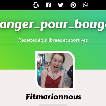
CONTACTER FITMARIONNOUS
anger_pour_boug
Recettes équilibrées et sportives
Fitmarionnous