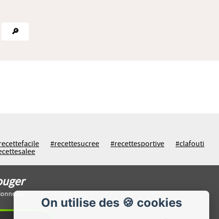
🔎
recettefacile
#recettesucree
#recettesportive
#clafouti
ecettesalee
ouger
rionnous.
On utilise des 🍪 cookies