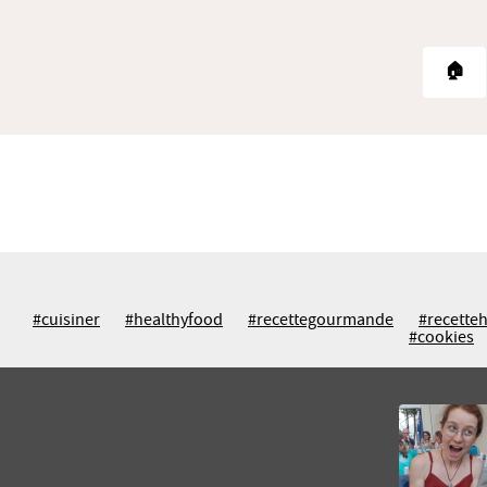
🏠
#cuisiner
#healthyfood
#recettegourmande
#recetteh
#cookies