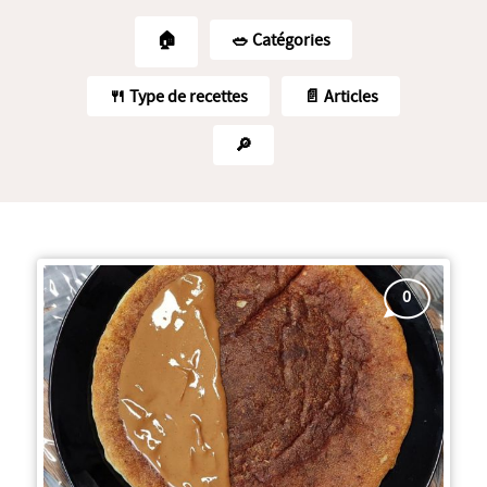
🏠
🥗️ Catégories
🍴 Type de recettes
📄 Articles
🔎
0