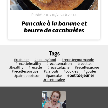
Publié le 01/10/2024 à 20:14
Pancake à la banane et
beurre de cacahuètes
Tags
#cuisiner
#healthyfood
#recettegourmande
#recettehealthy
#recettemaison
#recettes
#healthy
#recette
#recettefacile
#recettesucree
#recettesportive
#clafouti
#cookies
#gouter
#petitdejeuner
#paindepoisson
#pancake
#recettesalee