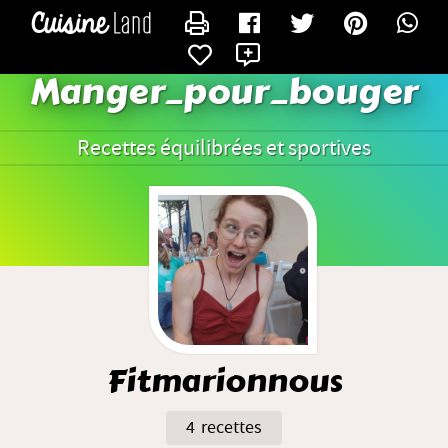
CONTACTER FITMARIONNOUS
X
Manger_pour_bouger
Recettes équilibrées et sportives
Fitmarionnous
4 recettes