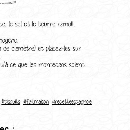
 le sel et le beurre ramolli.
mogène.
e diamètre) et placez-les sur
.
à ce que les montecaos soient
#biscuits
#faitmaison
#recetteespagnole
es :