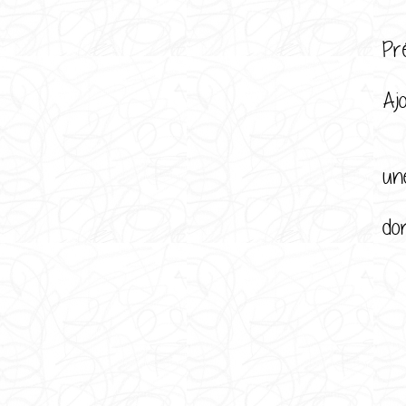
Pr
Da
Ajo
Pé
Fo
un
En
dor
La