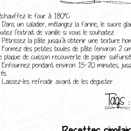
échauffez le four à 180°C.
ns un saladier, mélangez la farine, le sucre glace,
utez l’extrait de vanille si vous le souhaitez.
trissez la pâte jusqu’à obtenir une texture ho
rmez des petites boules de pâte (environ 2 cm d
e plaque de cuisson recouverte de papier sulfurisé
fournez pendant environ 15-20 minutes, jusqu’
és.
issez-les refroidir avant de les deguster
Tags :
Recettes similair