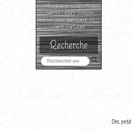
Bonjour je m’appelle
Laurent,j’adore patisser
pour ceux que j’aime et
j’aime partager
Recherche
Des petit