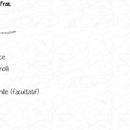
:
Frais
ce
olli
ille (facultatif)
: