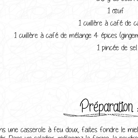
1 œuf
1 cuillère à café de c
1 cuillère à café de mélange 4 épices (gingem
1 pincée de sel
Préparation 
ns une casserole à feu doux, faites fondre le miel 
dir. Dans un saladier, mélangez la farine, la poudre