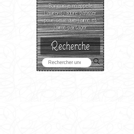
Bonjour je m’appelle
Laurent,j’adore patisser
pour ceux que j’aime et
j’aime partager
Recherche