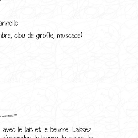
annelle
bre, clou de girofle, muscade)
:
avec le lait et le beurre. Laissez
 d’amandes, la levure, le sucre, les