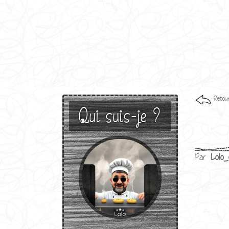
Retour
Qui suis-je ?
Par
Lolo_