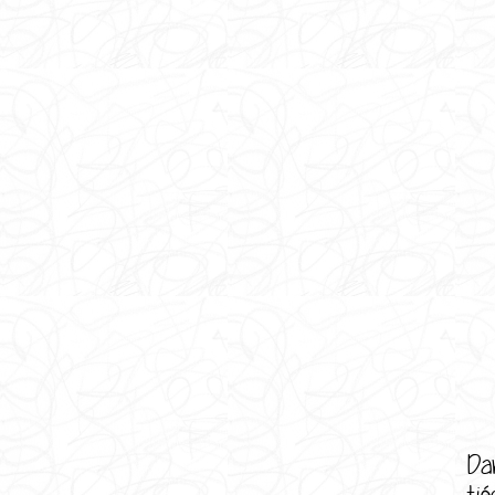
Da
tié