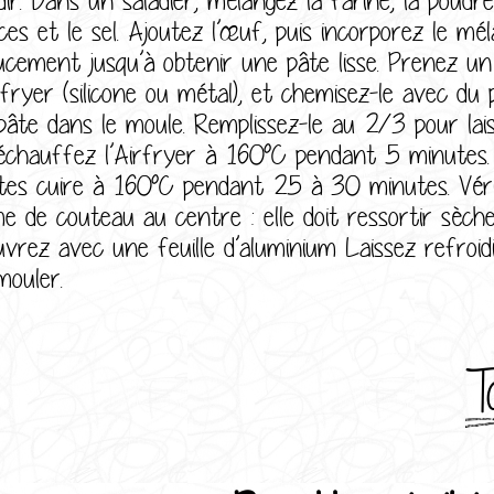
ices et le sel. Ajoutez l’œuf, puis incorporez le m
ucement jusqu’à obtenir une pâte lisse. Prenez u
rfryer (silicone ou métal), et chemisez-le avec du 
 pâte dans le moule. Remplissez-le au 2/3 pour laiss
échauffez l’Airfryer à 160°C pendant 5 minutes. 
ites cuire à 160°C pendant 25 à 30 minutes. Véri
me de couteau au centre : elle doit ressortir sèche
uvrez avec une feuille d’aluminium Laissez refro
mouler.
T