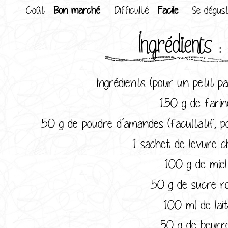
Coût :
Bon marché
Difficulté :
Facile
Se dégus
Ingrédients :
Ingrédients (pour un petit pai
150 g de farin
50 g de poudre d’amandes (facultatif, po
1 sachet de levure ch
100 g de miel
50 g de sucre r
100 ml de lait
50 g de beurr