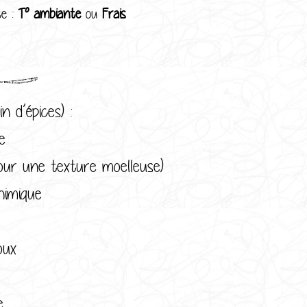
te :
T° ambiante
ou
Frais
n d’épices) :
e
ur une texture moelleuse)
imique
oux
e