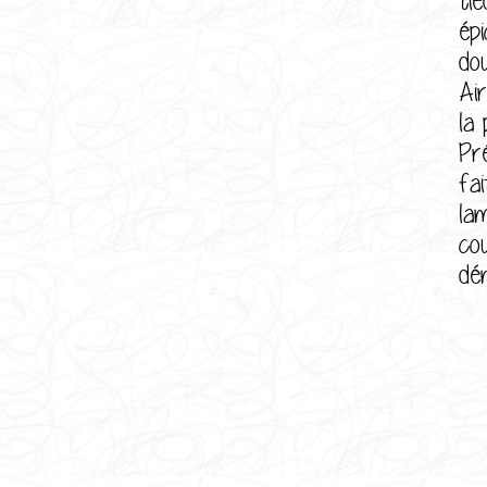
ép
do
Ai
la
Pr
fa
la
co
dé