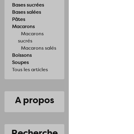
Bases sucrées
Bases salées
Pâtes
Macarons
Macarons
sucrés
Macarons salés
Boissons
Soupes
Tous les articles
A propos
Recherche