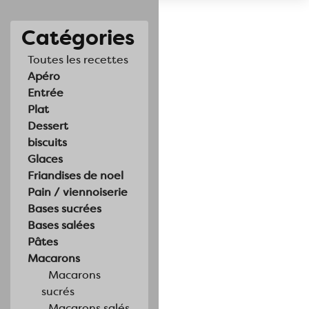
Catégories
Toutes les recettes
Apéro
Entrée
Plat
Dessert
biscuits
Glaces
Friandises de noel
Pain / viennoiserie
Bases sucrées
Bases salées
Pâtes
Macarons
Macarons
sucrés
Macarons salés