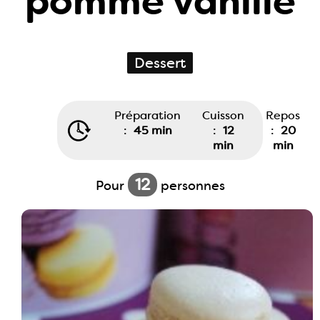
pomme vanille
Dessert
Préparation
Cuisson
Repos
:
45 min
:
12
:
20
min
min
12
Pour
personnes