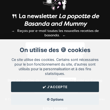
🍴 La newsletter
La popotte de
Basanda and Mummy
Reçois par e-mail toutes les nouvelles recettes de
basanda.
On utilise des 🍪 cookies
Ce site utilise des cookies. Certains sont nécessaires
pour le bon fonctionnement du site, d'autres sont
utilisés pour la personnalisation et à des fins
statistiques.
Blog de recettes de cuisine de
basanda
créé sur
Cuisine
Land
⁄
RSS
⁄
Réglage des cookies
/
✔️ J'ACCEPTE
✉️ Contacter basanda
⚙️ Options
© Cuisine.land : La plateforme de blog spécialisée dans les blogs culinaires.
Créer un blog de cuisine
Ecriture Instagram