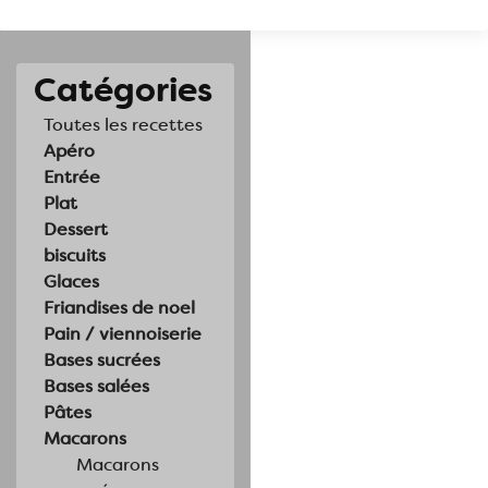
Catégories
Toutes les recettes
Apéro
Entrée
Plat
Dessert
biscuits
Glaces
Friandises de noel
Pain / viennoiserie
Bases sucrées
Bases salées
Pâtes
Macarons
Macarons