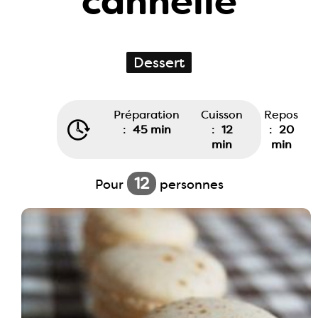
cannelle
Dessert
Préparation
Cuisson
Repos
:
45 min
:
12
:
20
min
min
12
Pour
personnes