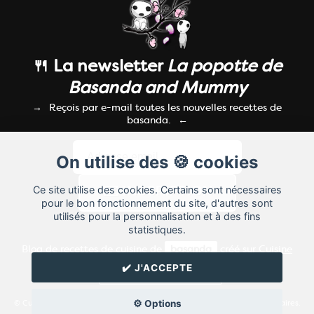
🍴 La newsletter
La popotte de
Basanda and Mummy
Reçois par e-mail toutes les nouvelles recettes de
basanda.
On utilise des 🍪 cookies
Ce site utilise des cookies. Certains sont nécessaires
pour le bon fonctionnement du site, d'autres sont
utilisés pour la personnalisation et à des fins
statistiques.
Blog de recettes de cuisine de
basanda
créé sur
Cuisine
Land
⁄
RSS
⁄
Réglage des cookies
/
✔️ J'ACCEPTE
✉️ Contacter basanda
⚙️ Options
© Cuisine.land : La plateforme de blog spécialisée dans les blogs culinaires.
Créer un blog de cuisine