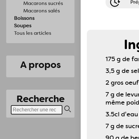
Pré
Macarons sucrés
Macarons salés
Boissons
Soupes
Tous les articles
In
175 g de fa
A propos
3,5 g de sel
2 gros oeuf
7 g de levu
Recherche
même poids
3.5cl d'eau
7 g de sucr
90 g de be