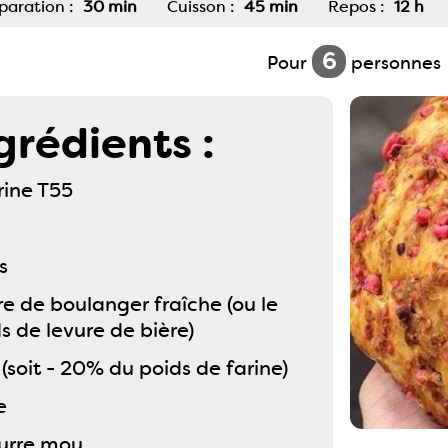
paration :
30 min
Cuisson :
45 min
Repos :
12 h
6
Pour
personnes
grédients :
rine T55
s
re de boulanger fraîche (ou le
 de levure de bière)
 (soit - 20% du poids de farine)
e
urre mou