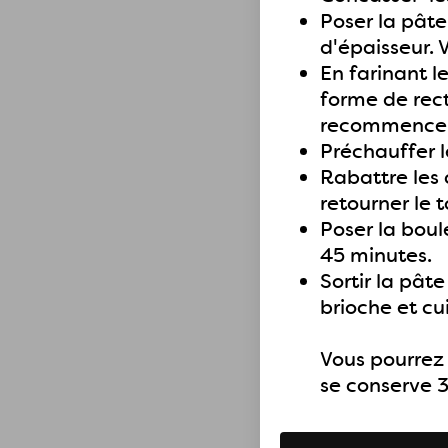
Poser la pâte
d'épaisseur. 
En farinant l
forme de rect
recommencer 
Préchauffer l
Rabattre les 
retourner le 
Poser la boul
45 minutes.
Sortir la pât
brioche et cu
Vous pourrez 
se conserve 3