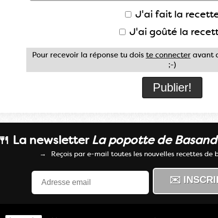
J'ai fait la recette
J'ai goûté la recet
Pour recevoir la réponse tu dois
te connecter
avant d
;-)
🍴 La newsletter
La popotte de Basan
Reçois par e-mail toutes les nouvelles recettes de