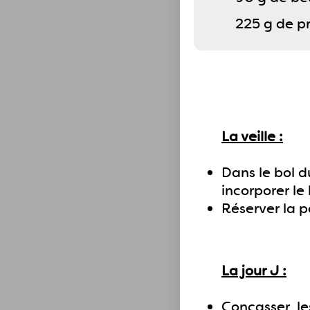
225 g de pr
La veille :
Dans le bol du
incorporer l
Réserver la pâ
La jour J :
Concasser les