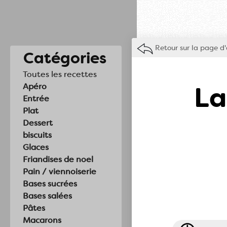
Retour sur la page d'
Catégories
Toutes les recettes
La
Apéro
Entrée
Plat
Dessert
biscuits
Glaces
Friandises de noel
Pain / viennoiserie
Bases sucrées
Bases salées
Pâtes
Macarons