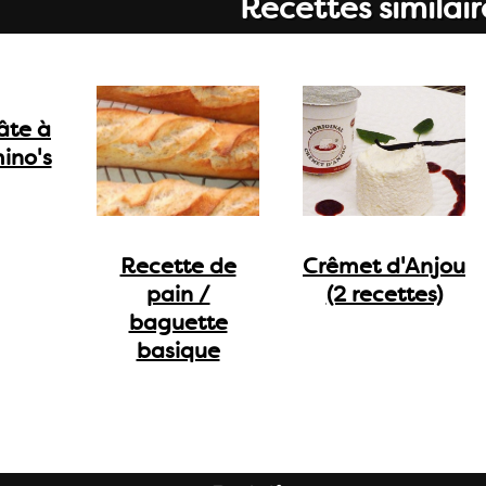
Recettes similair
âte à
ino's
Recette de
Crêmet d'Anjou
pain /
(2 recettes)
baguette
basique