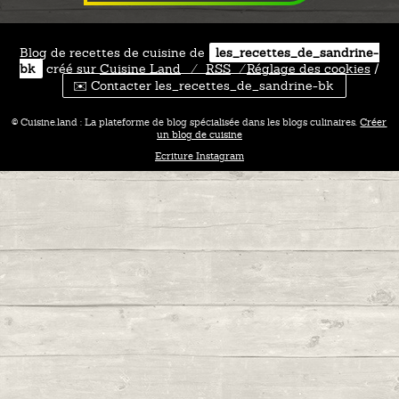
Blog de recettes de cuisine de
les_recettes_de_sandrine-
bk
créé sur
Cuisine
Land
⁄
RSS
⁄
Réglage des cookies
/
✉️ Contacter les_recettes_de_sandrine-bk
© Cuisine.land : La plateforme de blog spécialisée dans les blogs culinaires.
Créer
un blog de cuisine
Ecriture Instagram