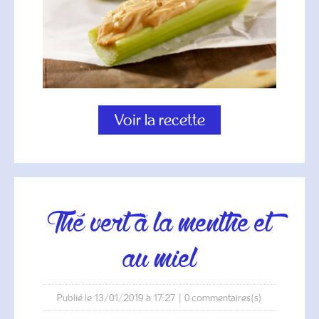
Voir la recette
thé vert à la menthe et
au miel
Publié le 13/01/2019 à 17:27
|
0
commentaires(s)