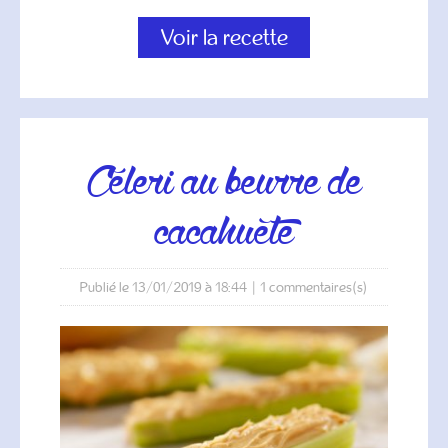
Voir la recette
céleri au beurre de
cacahuète
Publié le 13/01/2019 à 18:44
|
1
commentaires(s)