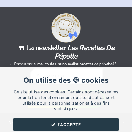
🍴 La newsletter
Les Recettes De
Pépette
Reçois par e-mail toutes les nouvelles recettes de pépette13.
On utilise des 🍪 cookies
Ce site utilise des cookies. Certains sont nécessaires
pour le bon fonctionnement du site, d'autres sont
utilisés pour la personnalisation et à des fins
statistiques.
Blog de recettes de cuisine de
pépette13
créé sur
Cuisine
Land
⁄
✔️ J'ACCEPTE
RSS
⁄
Réglage des cookies
/
✉️ Contacter pépette13