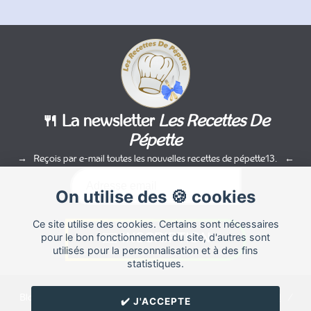
🍴 La newsletter
Les Recettes De
Pépette
Reçois par e-mail toutes les nouvelles recettes de pépette13.
On utilise des 🍪 cookies
Ce site utilise des cookies. Certains sont nécessaires
pour le bon fonctionnement du site, d'autres sont
utilisés pour la personnalisation et à des fins
statistiques.
Blog de recettes de cuisine de
pépette13
créé sur
Cuisine
Land
⁄
✔️ J'ACCEPTE
RSS
⁄
Réglage des cookies
/
✉️ Contacter pépette13