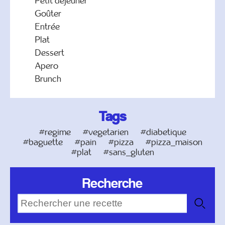
Petit déjeuner
Goûter
Entrée
Plat
Dessert
Apero
Brunch
Tags
#regime
#vegetarien
#diabetique
#baguette
#pain
#pizza
#pizza_maison
#plat
#sans_gluten
Recherche