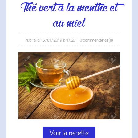
thé vert à la menthe et
au miel
Publié le 13/01/2019 à 17:27
|
0
commentaires(s)
Voir la recette