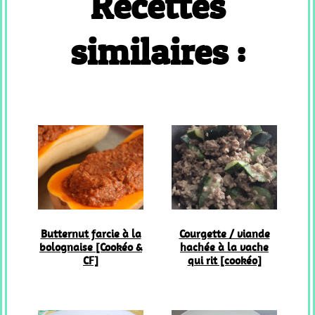
Recettes
similaires :
Butternut farcie à la
Courgette / viande
bolognaise [Cookéo &
hachée à la vache
CF]
qui rit [cookéo]