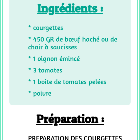
SUCREES
Ingrédients :
CF
_
RECETTE
* courgettes
SALEES
* 450 GR de bœuf haché ou de
Tous
chair à saucisses
Les
* 1 oignon émincé
Articles
* 3 tomates
* 1 boite de tomates pelées
* poivre
Préparation :
PREPARATION DES COURGETTES