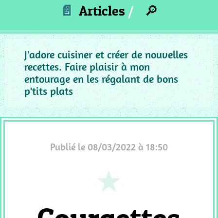
_
📄
Articles
🔎
ACCOMPAGNEMENT
MC
_
PUREE
J'adore cuisiner et créer de nouvelles
recettes. Faire plaisir à mon
MC
entourage en les régalant de bons
_
p'tits plats
GRATIN
MC
_
SAUCE
MC
Publié le 08/03/2022 à 18:50
_
PIZZA
QUICHE
MC
_