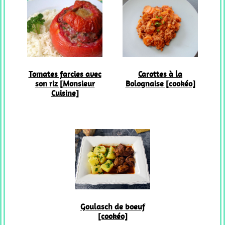
Tomates farcies avec
Carottes à la
son riz [Monsieur
Bolognaise [cookéo]
Cuisine]
Goulasch de boeuf
[cookéo]