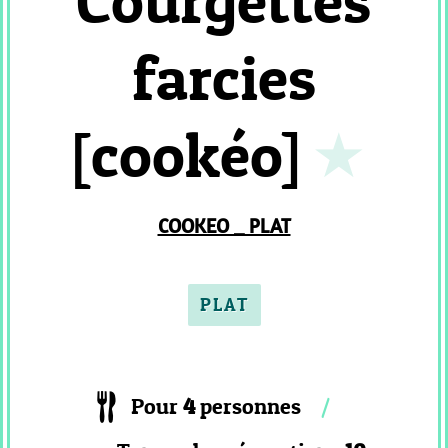
Courgettes
PATISSERIE
VIENNOISSERIE
farcies
MC
_
FLAN
[cookéo]
ET
CREME
MC
_
COOKEO _ PLAT
GLACE
ET
SORBET
PLAT
MC
_
RISOTTO
COOKEO
Pour
4
personnes
_
ENTREE