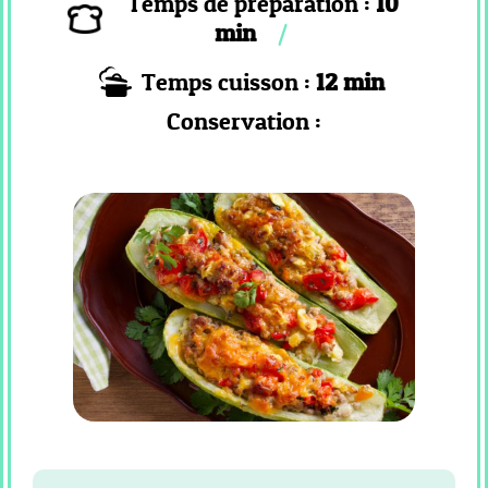
Temps de préparation :
10
COOKEO
min
_
Temps cuisson :
12 min
PLAT
COOKEO
Conservation :
_
POISSON
COOKEO
_
RISOTTO
COOKEO
_
DESSERT
PAIN
CF
_
RECETTES