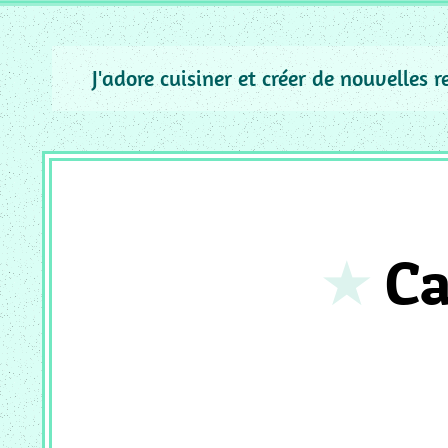
_
ACCOMPAGNEMENT
MC
J'adore cuisiner et créer de nouvelles 
_
PUREE
MC
_
GRATIN
MC
_
Ca
SAUCE
MC
_
PIZZA
QUICHE
MC
_