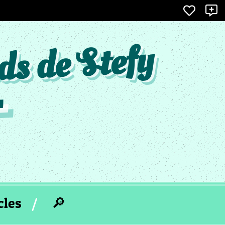
×
X
ds de Stefy
cles
🔎