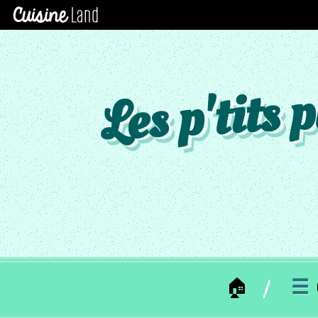
×
CATÉGORIES
des
recettes
Les p'tits
Toutes
Les
Recettes
MC
_
SOUPE
MC
_
ENTREE
MC
_
PLAT
🏠
☰
MC