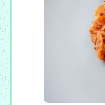
COOKEO
_
PLAT
COOKEO
_
POISSON
COOKEO
_
RISOTTO
COOKEO
_
DESSERT
PAIN
CF
_
RECETTES