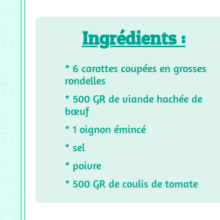
SUCREES
CF
_
Ingrédients :
RECETTE
SALEES
* 6 carottes coupées en grosses
Tous
rondelles
Les
Articles
* 500 GR de viande hachée de
bœuf
* 1 oignon émincé
* sel
* poivre
* 500 GR de coulis de tomate