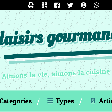
CONTACTER
LESPETITSPLAISIRSDESTEFY
 plaisirs gourman
Aimons la vie, aimons la cuisine
Categories
☰
Types
📄
Arti