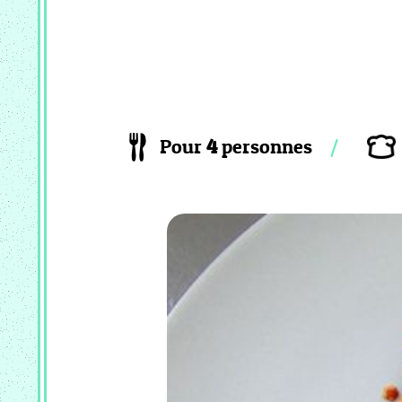
PATISSERIE
VIENNOISSERIE
MC
_
FLAN
ET
CREME
Pour
4
personnes
MC
_
GLACE
ET
SORBET
MC
_
RISOTTO
COOKEO
_
ENTREE