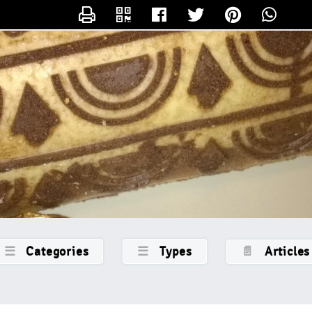
CONTACTER LAMERECOTCOT
☰
Categories
☰
Types
📄
Articles