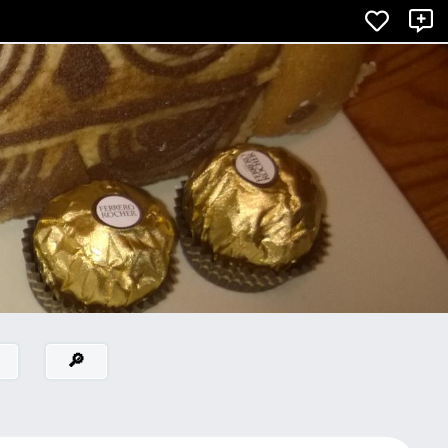
×
X
🔎