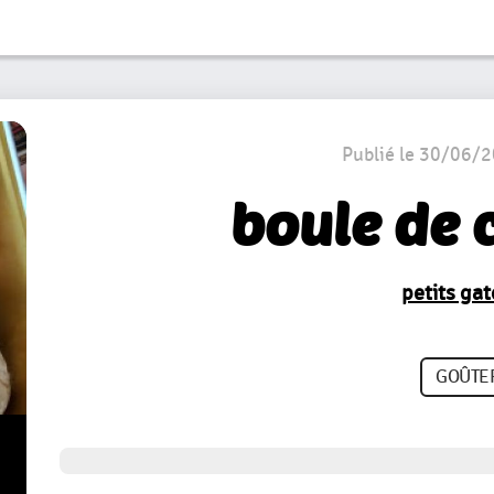
Publié le 30/06/
boule de 
petits ga
GOÛTE