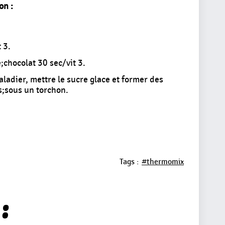
on :
 3.
;chocolat 30 sec/vit 3.
ladier, mettre le sucre glace et former des
s;sous un torchon.
Tags :
#thermomix
: