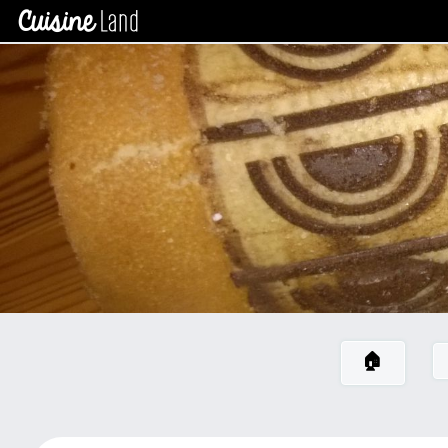
×
CATÉGORIES
des
recettes
Toutes
Les
Recettes
Gateaux
Petits
Gateaux
Bûche
Entremet
Tarte
🏠
Nouvelle
Catégorie
Tartelette