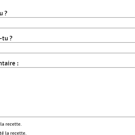
u ?
-tu ?
aire :
 la recette.
té la recette.