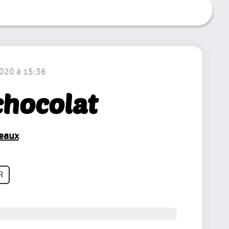
2020 à 15:36
chocolat
teaux
R