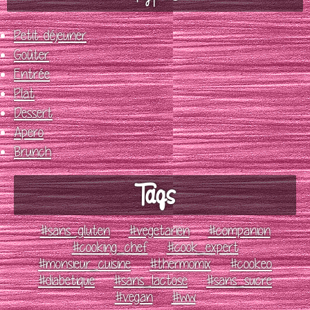
Petit déjeuner
Goûter
Entrée
Plat
Dessert
Apero
Brunch
Tags
#sans_gluten
#vegetarien
#companion
#cooking_chef
#cook_expert
#monsieur_cuisine
#thermomix
#cookeo
#diabetique
#sans_lactose
#sans_sucre
#vegan
#ww