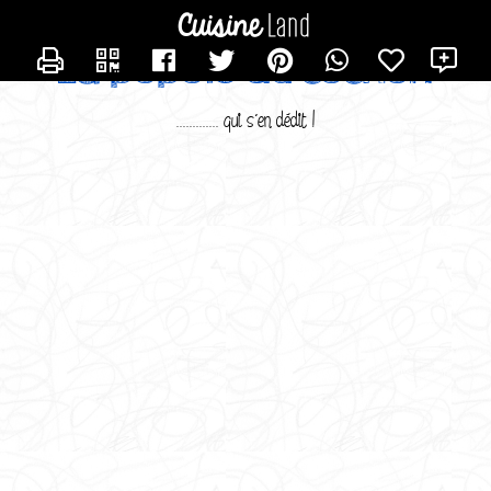
CONTACTER SUSMINERVAM
X
La popote du cochon
............. qui s'en dédit !