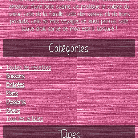
amateur d'une belle cuisine. Je pratique la cuisine du
coeur, celle de la famille, celle des saisons et de leurs
produits, celle de mes voyages et aussi parfois celle
toute droit sortie de mon esprit torturé !
Catégories
Toutes les recettes
Boissons
Entrées
Plats
Desserts
Divers
Tous les articles
Types