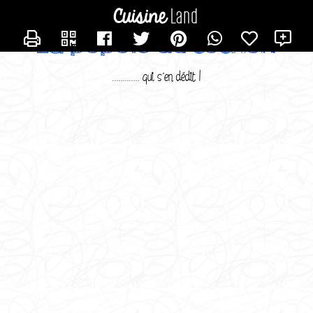
CONTACTER SUSMINERVAM
X
La popote du cochon
............. qui s'en dédit !