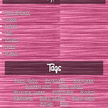
Petit déjeuner
Goûter
Entrée
Plat
Dessert
Apero
Brunch
Tags
#sans_gluten
#vegetarien
#companion
#cooking_chef
#cook_expert
#monsieur_cuisine
#thermomix
#cookeo
#diabetique
#sans_lactose
#sans_sucre
#vegan
#ww