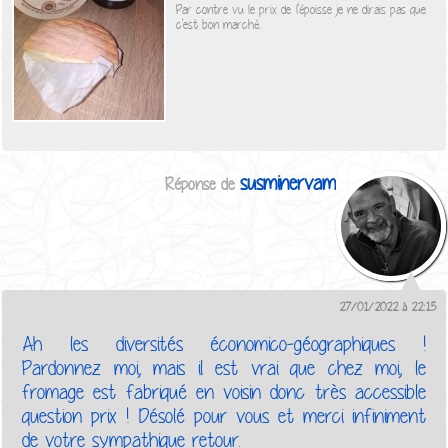
Par contre vu le prix de l'époisse je ne dirais pas que
c'est bon marché.
susminervam
27/01/2022 à 22:15
Ah les diversités économico-géographiques !
Pardonnez moi, mais il est vrai que chez moi, le
fromage est fabriqué en voisin donc très accessible
question prix ! Désolé pour vous et merci infiniment
de votre sympathique retour.