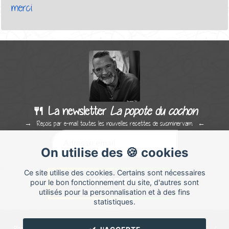
merci
🍴 La newsletter
La popote du cochon
Reçois par e-mail toutes les nouvelles recettes de susminervam.
On utilise des 🍪 cookies
Ce site utilise des cookies. Certains sont nécessaires
pour le bon fonctionnement du site, d'autres sont
utilisés pour la personnalisation et à des fins
statistiques.
Blog de recettes de cuisine de
susminervam
créé sur
Cuisine
Land
⁄
RSS
⁄