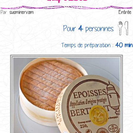
Par
susminervam
Entrée
Pour
4
personnes
Temps de préparation :
40 min