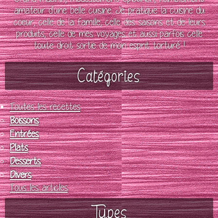
amateur d'une belle cuisine. Je pratique la cuisine du
coeur, celle de la famille, celle des saisons et de leurs
produits, celle de mes voyages et aussi parfois celle
toute droit sortie de mon esprit torturé !
Catégories
Toutes les recettes
Boissons
Entrées
Plats
Desserts
Divers
Tous les articles
Types