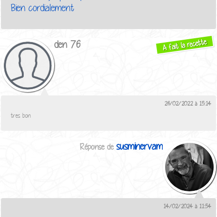
Bien cordialement
A fait la recette
den 76
26/02/2022 à 15:14
tres bon
susminervam
14/02/2024 à 11:54