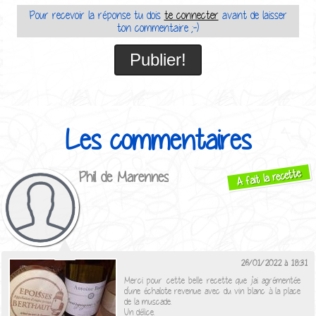
Pour recevoir la réponse tu dois
te connecter
avant de laisser
ton commentaire ;-)
Les commentaires
A fait la recette
Phil de Marennes
26/01/2022 à 18:31
Merci pour cette belle recette que j'ai agrémentée
d'une échalote revenue avec du vin blanc à la place
de la muscade.
Un délice.