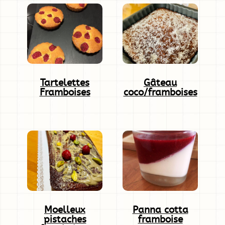
Tartelettes
Gâteau
Framboises
coco/framboises
Moelleux
Panna cotta
pistaches
framboise