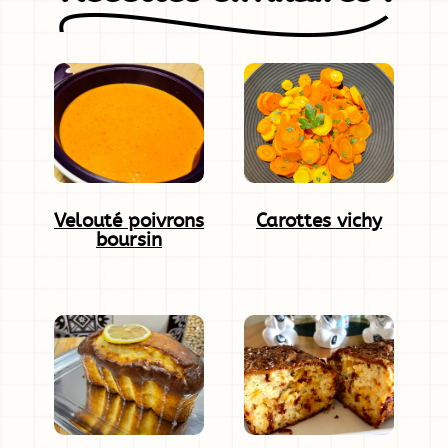
Velouté poivrons
Carottes vichy
boursin