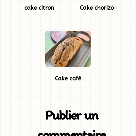
cake citron
Cake chorizo
Cake café
Publier un
commentaire