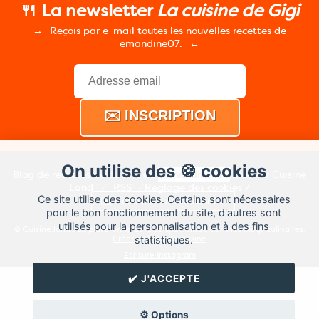
🍴 La newsletter
La cuisine de Gigi
Reçois par e-mail toutes les nouvelles recettes de
emandine07.
On utilise des 🍪 cookies
Blog de recettes de cuisine de
emandine07
créé sur
Cuisine
Land
⁄
RSS
⁄
Réglage des cookies
/
Ce site utilise des cookies. Certains sont nécessaires
✉️ Contacter emandine07
pour le bon fonctionnement du site, d'autres sont
utilisés pour la personnalisation et à des fins
© Cuisine.land : La plateforme de blog spécialisée dans les blogs culinaires.
statistiques.
Créer un blog de cuisine
Ecriture Instagram
✔️ J'ACCEPTE
⚙️ Options