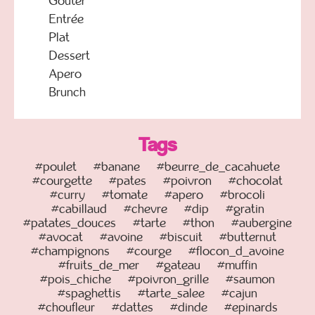
Goûter
Entrée
Plat
Dessert
Apero
Brunch
Tags
#poulet
#banane
#beurre_de_cacahuete
#courgette
#pates
#poivron
#chocolat
#curry
#tomate
#apero
#brocoli
#cabillaud
#chevre
#dip
#gratin
#patates_douces
#tarte
#thon
#aubergine
#avocat
#avoine
#biscuit
#butternut
#champignons
#courge
#flocon_d_avoine
#fruits_de_mer
#gateau
#muffin
#pois_chiche
#poivron_grille
#saumon
#spaghettis
#tarte_salee
#cajun
#choufleur
#dattes
#dinde
#epinards