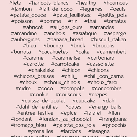
#feta
#haricots_blancs
#healthy
#houmous
#jambon
#lait_de_coco
#legumes
#oeufs
#patate_douce
#pate_feuilletee
#petits_pois
#poisson
#pomme
#riz
#thai
#tomates
#abricot
#ail_des_ours
#amandes
#amandine
#anchois
#asiatique
#asperge
#aubergines
#banana_bread
#biscuit_italien
#bleu
#bounty
#brick
#brocolis
#burrata
#cacahuetes
#cake
#camembert
#caramel
#caramelise
#carbonara
#carotte
#carrotcake
#cassolette
#chakalaka
#chicon
#chicons
#chicons_braises
#chili_
#chili_con_carne
#choux
#choux_chinois
#choux_farci
#cidre
#coco
#compote
#concombre
#cookie
#couscous
#crepes
#cuisse_de_poulet
#cupcake
#dahl
#dahl_de_lentilles
#dates
#energy_balls
#entree_festive
#epice
#falafel
#flan
#fondant
#fondant_au_chocolat
#frangipane
#fromage_bleu
#galette_des_rois
#gnocchis
#grenailles
#lardons
#lasagne