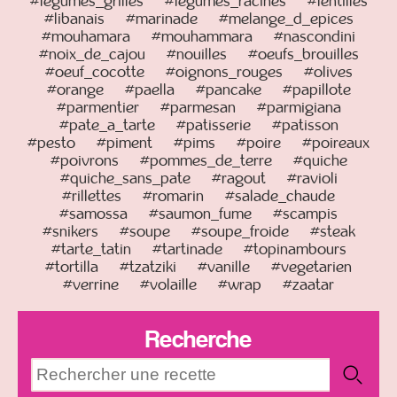
#legumes_grilles
#legumes_racines
#lentilles
#libanais
#marinade
#melange_d_epices
#mouhamara
#mouhammara
#nascondini
#noix_de_cajou
#nouilles
#oeufs_brouilles
#oeuf_cocotte
#oignons_rouges
#olives
#orange
#paella
#pancake
#papillote
#parmentier
#parmesan
#parmigiana
#pate_a_tarte
#patisserie
#patisson
#pesto
#piment
#pims
#poire
#poireaux
#poivrons
#pommes_de_terre
#quiche
#quiche_sans_pate
#ragout
#ravioli
#rillettes
#romarin
#salade_chaude
#samossa
#saumon_fume
#scampis
#snikers
#soupe
#soupe_froide
#steak
#tarte_tatin
#tartinade
#topinambours
#tortilla
#tzatziki
#vanille
#vegetarien
#verrine
#volaille
#wrap
#zaatar
Recherche