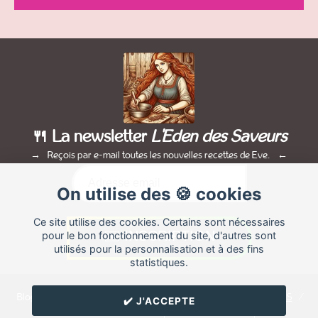
🍴 La newsletter
L'Eden des Saveurs
Reçois par e-mail toutes les nouvelles recettes de Eve.
On utilise des 🍪 cookies
Ce site utilise des cookies. Certains sont nécessaires
pour le bon fonctionnement du site, d'autres sont
utilisés pour la personnalisation et à des fins
statistiques.
Blog de recettes de cuisine de
Eve
créé sur
Cuisine
Land
⁄
RSS
⁄
✔️ J'ACCEPTE
Réglage des cookies
/
✉️ Contacter Eve