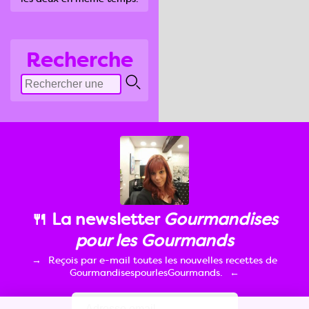
Recherche
🍴 La newsletter
Gourmandises
pour les Gourmands
Reçois par e-mail toutes les nouvelles recettes de
GourmandisespourlesGourmands.