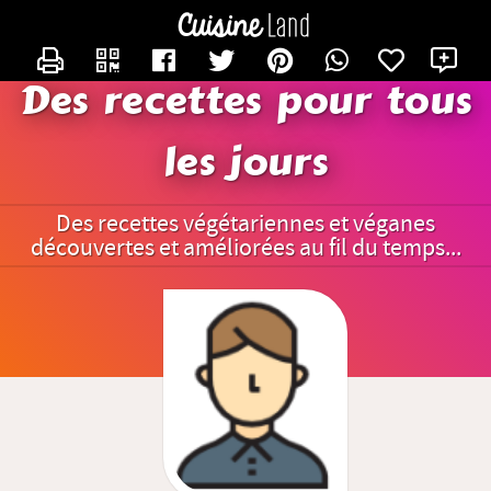
CONTACTER DIDIER1951
X
Des recettes pour tous
les jours
Des recettes végétariennes et véganes
découvertes et améliorées au fil du temps...