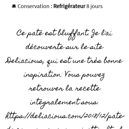
🛎️ Conservation :
Refrigérateur
8 jours
Ce paté est bluffant. Je l'ai
découverte sur le site
Deliacious, qui est une très bonne
inspiration. Vous pouvez
retrouver la recette
intégralement sous:
https://deliacious.com/2018/12/pate-