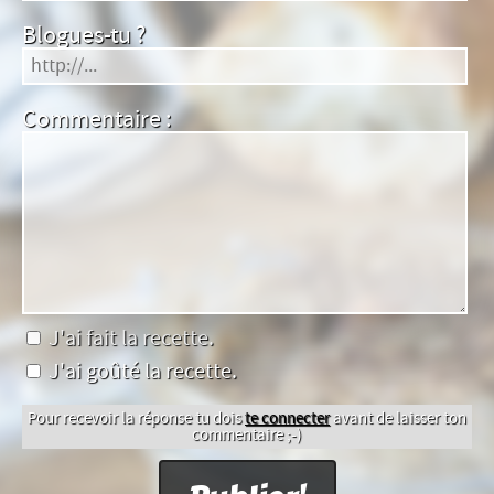
Blogues-tu ?
Commentaire :
J'ai fait la recette.
J'ai goûté la recette.
Pour recevoir la réponse tu dois
te connecter
avant de laisser ton
commentaire ;-)