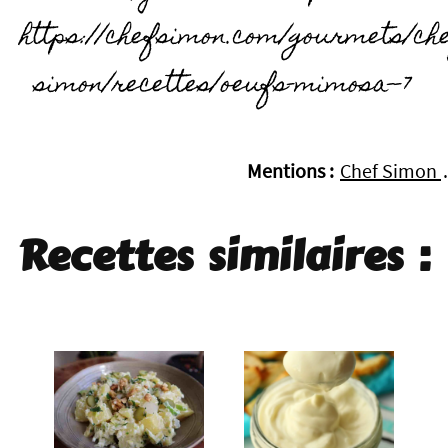
https://chefsimon.com/gourmets/che
simon/recettes/oeufs-mimosa--7
Mentions :
Chef Simon
.
Recettes similaires :