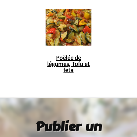
Poëlée de
légumes, Tofu et
feta
Publier un