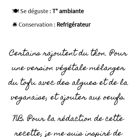
🍽️ Se déguste :
T° ambiante
🛎️ Conservation :
Refrigérateur
Certains rajoutent du thon. Pour
une version végétale mélanger
du tofu avec des algues et de la
veganaise, et ajouter aux oeufs.
NB. Pour la rédaction de cette
recette, je me suis inspiré de