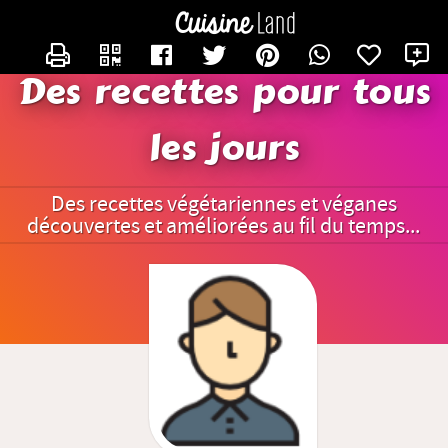
CONTACTER DIDIER1951
Des recettes pour tous
les jours
Des recettes végétariennes et véganes
découvertes et améliorées au fil du temps...